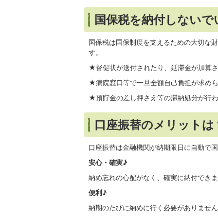
国保税を納付しないで
国保税は国保制度を支えるための大切な財
す。
★督促状が送付されたり、延滞金が加算
★病院窓口等で一旦全額自己負担が求め
★預貯金の差し押さえ等の滞納処分が行
口座振替のメリットは
口座振替は金融機関が納期限日に自動で国
安心・確実♪
納め忘れの心配がなく、確実に納付できま
便利♪
納期のたびに納めに行く必要がありません