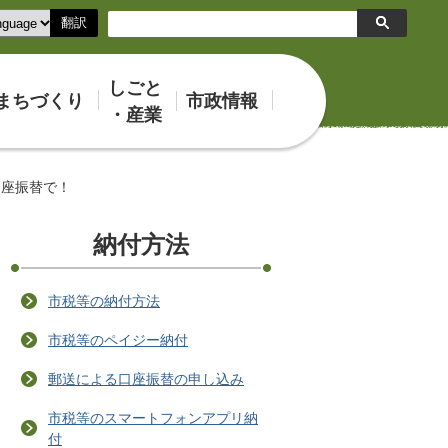
翻訳
検
索
しごと
まちづくり
市政情報
・産業
口座振替で！
納付方法
市税等の納付方法
市税等のペイジー納付
郵送による口座振替の申し込み
市税等のスマートフォンアプリ納
付