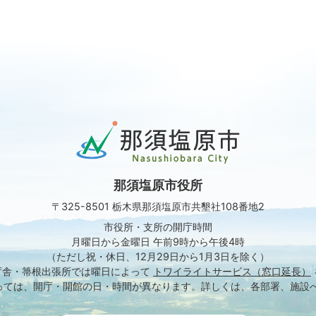
那
須
塩
原
那須塩原市役所
市
Nasushiobara
〒325-8501 栃木県那須塩原市共墾社108番地2
City
市役所・支所の開庁時間
月曜日から金曜日 午前9時から午後4時
（ただし祝・休日、12月29日から1月3日を除く）
庁舎・箒根出張所では
曜日によって
トワイライトサービス（窓口延長）
っては、開庁・開館の日・時間が異なります。
詳しくは、各部署、施設