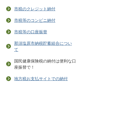
市税のクレジット納付
市税等のコンビニ納付
市税等の口座振替
那須塩原市納税貯蓄組合につい
て
国民健康保険税の納付は便利な口
座振替で！
地方税お支払サイトでの納付