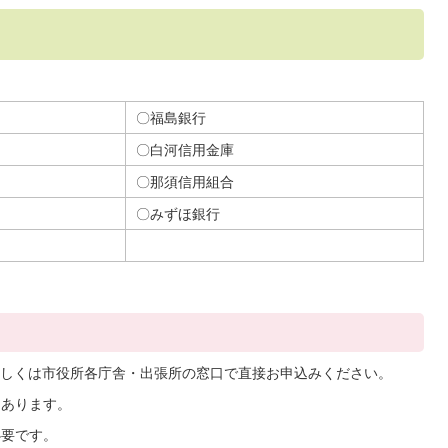
〇福島銀行
〇白河信用金庫
〇那須信用組合
〇みずほ銀行
しくは市役所各庁舎・出張所の窓口で直接お申込みください。
てあります。
必要です。