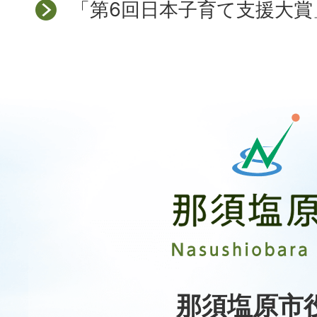
「第6回日本子育て支援大賞
那
須
塩
原
市
Nasushiobara
City
那須塩原市